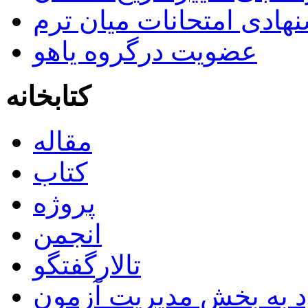
هادی امتحانات میان ترم
عضویت درگروه یاهو
کتابخانه
مقاله
کتاب
پروژه
انجمن
تالارگفتگو
د به بخش مدیریت آزمون