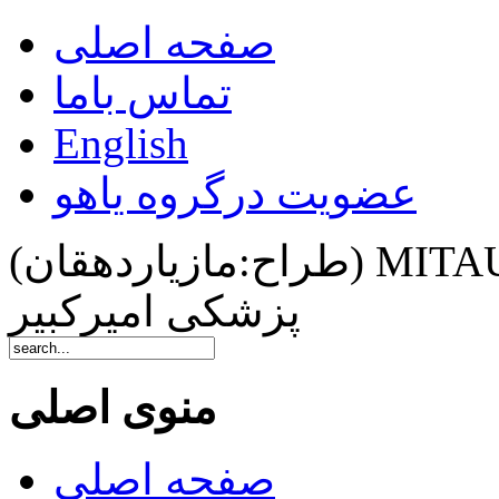
صفحه اصلی
تماس باما
English
عضویت درگروه یاهو
(طراح:مازیاردهقان) MITAUTمهندسی فناوری اطلاعات
پزشکی امیرکبیر
منوی اصلی
صفحه اصلی